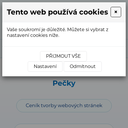
Tento web používá cookies
×
+420
info@webstranky.cz
733
763
Vaše soukromí je důležité. Můžete si vybrat z
554
nastavení cookies níže.
Market Express
»
Reference
»
Reference
podle měst
»
Pečky
PŘIJMOUT VŠE
Nastavení
Odmítnout
Pečky
Ceník tvorby webových stránek
Web firmy JiriVana.NET s.r.o Pečky, poskytovatele