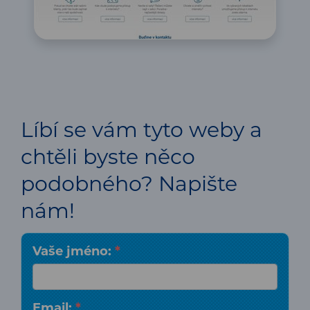
Líbí se vám tyto weby a
chtěli byste něco
podobného? Napište
nám!
Vaše jméno:
*
Email:
*