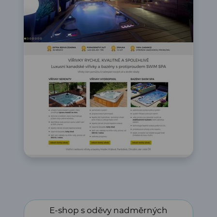
E-shop s oděvy nadměrných velikostí firmy Jana
E-shop s oděvy nadměrných
Mládková, Chrudim