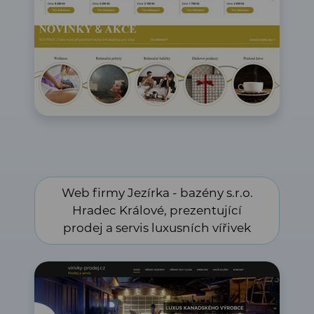
Web firmy Jezírka - bazény s.r.o. Hradec Králové,
Web firmy Jezírka - bazény s.r.o.
prezentující prodej a servis luxusních vířivek
Hradec Králové, prezentující
prodej a servis luxusních vířivek