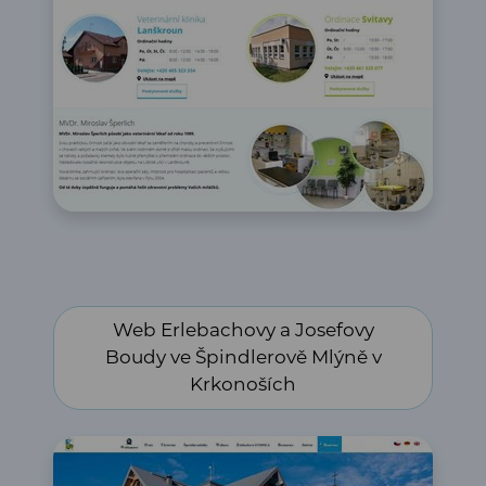
Web Erlebachovy a Josefovy Boudy ve Špindlerově
Web Erlebachovy a Josefovy
Mlýně v Krkonoších
Boudy ve Špindlerově Mlýně v
Krkonoších