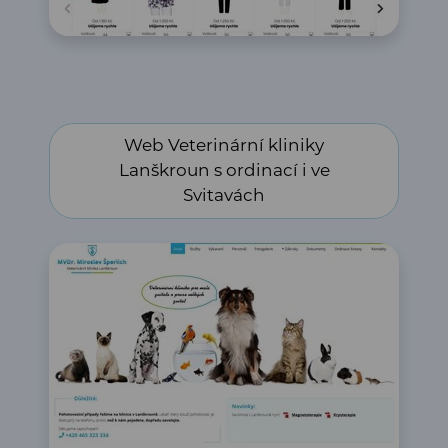
Web Veterinární kliniky Lanškroun s ordinací i ve
Web Veterinární kliniky
Svitavách
Lanškroun s ordinací i ve
Svitavách