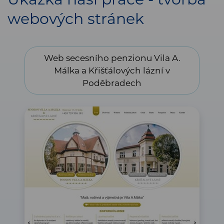
webových stránek
Web secesního penzionu Vila A. Málka a Křišťálových
Web secesního penzionu Vila A.
lázní v Poděbradech
Málka a Křišťálových lázní v
Poděbradech