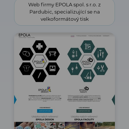
Web firmy EPOLA spol. s r.o. z Pardubic, specializující se
Web firmy EPOLA spol. s r.o. z
na velkoformátový tisk
Pardubic, specializující se na
velkoformátový tisk