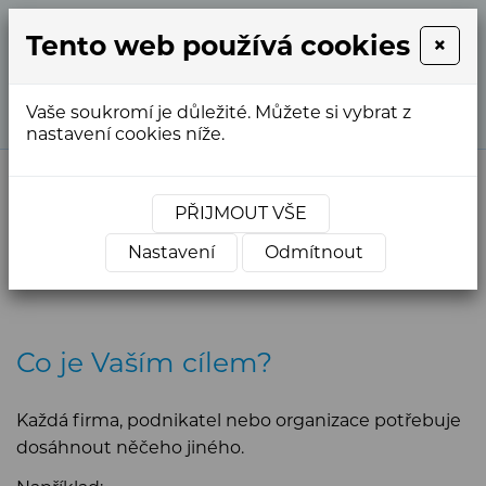
Tento web používá cookies
×
+420
info@webstranky.cz
733
763
Vaše soukromí je důležité. Můžete si vybrat z
554
nastavení cookies níže.
PŘIJMOUT VŠE
Tvorba webu nebo e-shopu
může být cesta k Vašemu cíli
Nastavení
Odmítnout
Co je Vaším cílem?
Každá firma, podnikatel nebo organizace potřebuje
dosáhnout něčeho jiného.