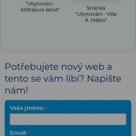
"Ubytování -
Stránka
Křišťálové lázně"
"Ubytování - Villa
A. Málka"
K
Potřebujete nový web a
tento se vám líbí? Napište
nám!
Vaše jméno:
*
Email:
*