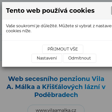
Tento web používá cookies
+420
info@webstranky.cz
733
763
Vaše soukromí je důležité. Můžete si vybrat z nastave
554
cookies níže.
Market Express
»
Reference
»
Reference -
Tvorba webů
»
Reference webů PROFI
»
Web
PŘIJMOUT VŠE
secesního penzionu Vila A. Málka a Křišťálových
lázní v Poděbradech
Nastavení
Odmítnout
Web secesního penzionu Vila
A. Málka a Křišťálových lázní v
Poděbradech
www.vilaamalka.cz