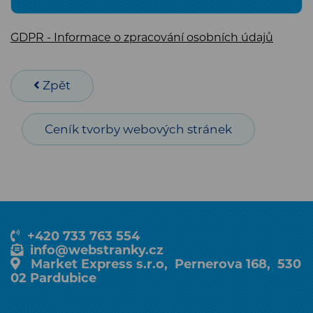
GDPR - Informace o zpracování osobních údajů
Zpět
Ceník tvorby webových stránek
+420 733 763 554
info@webstranky.cz
Market Express s.r.o, Pernerova 168, 530
02 Pardubice