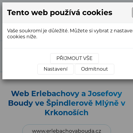
Tento web používá cookies
+420
info@webstranky.cz
733
763
Vaše soukromí je důležité. Můžete si vybrat z nastave
554
cookies níže.
Market Express
»
Reference
»
Reference -
Tvorba webů
»
Reference webů PROFI
»
Web
PŘIJMOUT VŠE
Erlebachovy a Josefovy Boudy ve Špindlerově Mlýně
v Krkonoších
Nastavení
Odmítnout
Web Erlebachovy a Josefovy
Boudy ve Špindlerově Mlýně v
Krkonoších
www.erlebachovabouda.cz