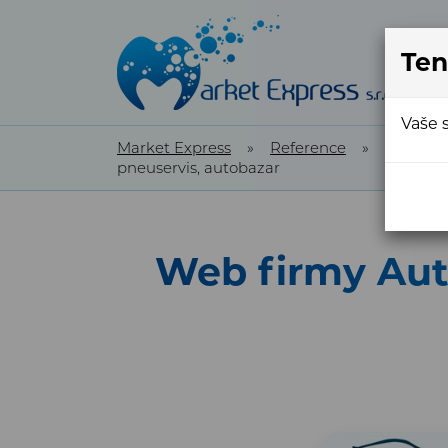
Ten
Vaše 
Market Express
»
Reference
»
Referen
pneuservis, autobazar
Web firmy Auto