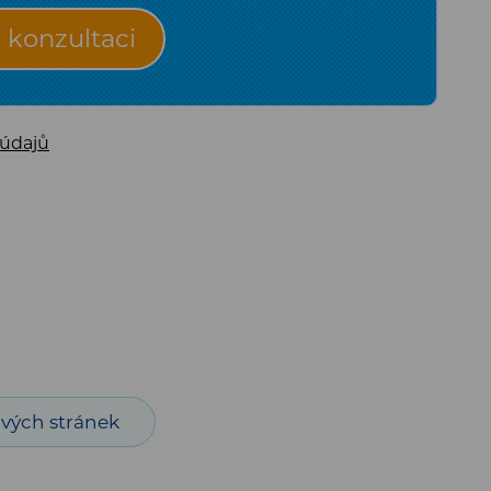
konzultaci
 údajů
vých stránek