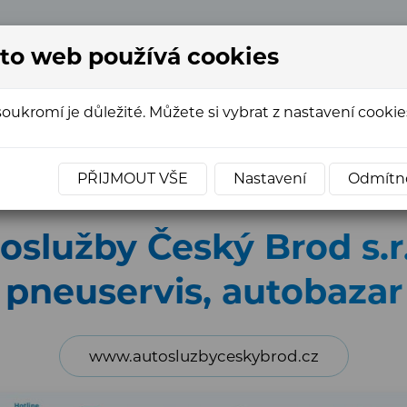
to web používá cookies
+420
soukromí je důležité. Můžete si vybrat z nastavení cookies
ce - Tvorba webů
»
Reference webů KLASIK
»
Web firmy
PŘIJMOUT VŠE
Nastavení
Odmítn
služby Český Brod s.r.o
pneuservis, autobazar
www.autosluzbyceskybrod.cz