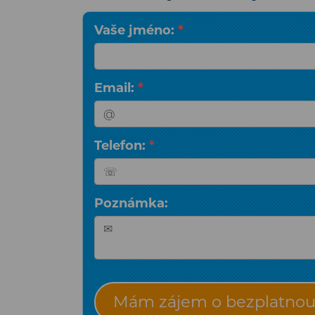
Vaše jméno:
*
Email:
*
Telefon:
*
Poznámka:
Mám zájem o bezplatnou 