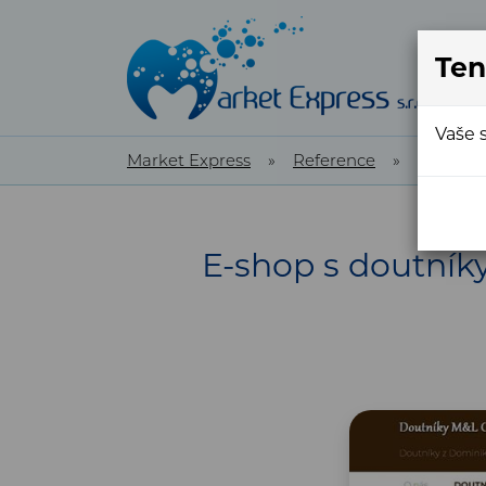
Ten
Vaše 
Market Express
»
Reference
»
Referen
E-shop s doutník