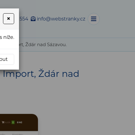
×
 733 763 554
info@webstranky.cz
 níže.
aco Import, Ždár nad Sázavou.
out
 Import, Ždár nad