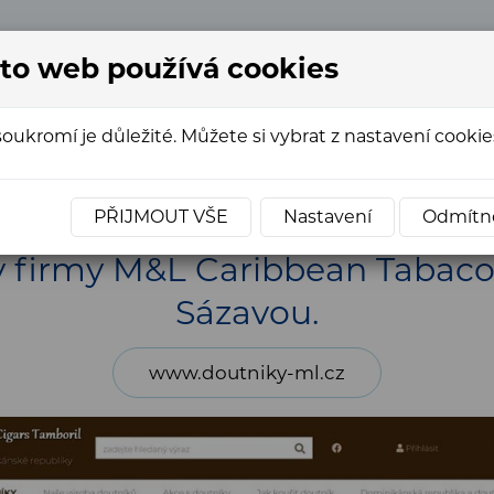
to web používá cookies
+420
soukromí je důležité. Můžete si vybrat z nastavení cookies
ce e-shopů
»
E-shop s doutníky firmy M&L Caribbean Tab
PŘIJMOUT VŠE
Nastavení
Odmítn
y firmy M&L Caribbean Tabaco
Sázavou.
www.doutniky-ml.cz