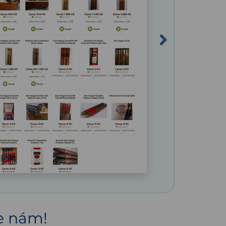
Next
te nám!