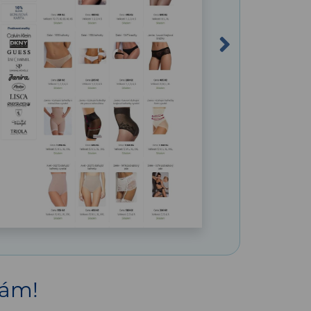
Next
nám!