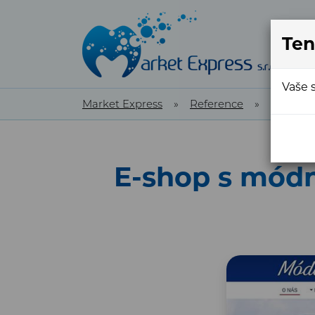
Ten
Vaše 
Market Express
»
Reference
»
Referen
E-shop s módn