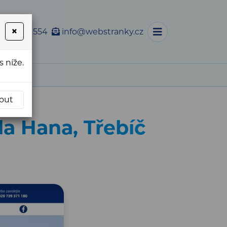
×
 733 763 554
info@webstranky.cz
 níže.
, Třebíč
out
a Hana, Třebíč