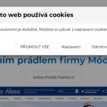
to web používá cookies
+420
soukromí je důležité. Můžete si vybrat z nastavení cookies
ce katalogů
»
E-shop s módním prádlem firmy Móda Hana
PŘIJMOUT VŠE
Nastavení
Odmítn
ím prádlem firmy Mód
www.moda-hana.cz