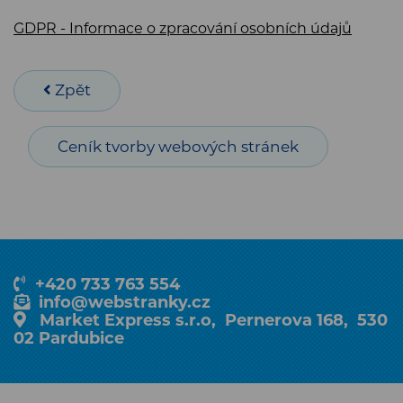
GDPR - Informace o zpracování osobních údajů
Zpět
Ceník tvorby webových stránek
+420 733 763 554
info@webstranky.cz
Market Express s.r.o, Pernerova 168, 530
02 Pardubice